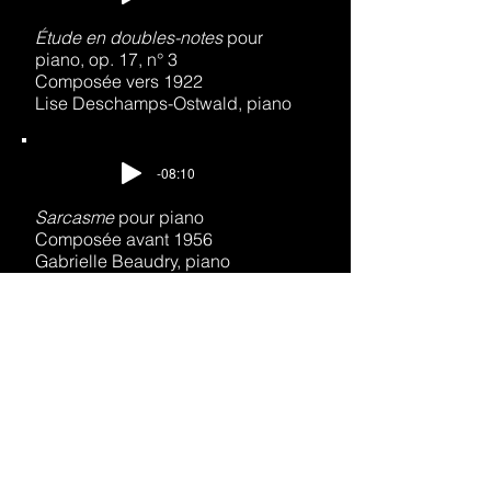
Étude en doubles-notes
pour
piano, op. 17, n° 3
Composée vers 1922
Lise Deschamps-Ostwald, piano
-08:10
Sarcasme
pour piano
Composée avant 1956
Gabrielle Beaudry, piano
-01:21
Souvenir
pour piano
Composée en 1933
Lise Deschamps-Ostwald, piano