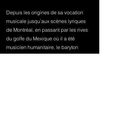
Depuis les origines de sa vocation
musicale jusqu’aux scènes lyriques
de Montréal, en passant par les rives
du golfe du Mexique où il a été
musicien humanitaire, le baryton
Pierre Rancourt a toujours associé la
musique à l’idée de rencontre, de
dialogue et d’affirmation identitaire.
C’est ainsi qu’il se passionne pour les
compositeurs d’ici, en particulier
Auguste Descarries. Premier prix en
2015 du concours de mélodies de
l’ADMAD, il en est venu à proposer
les œuvres vocales du compositeur
en de nombreuses occasions de